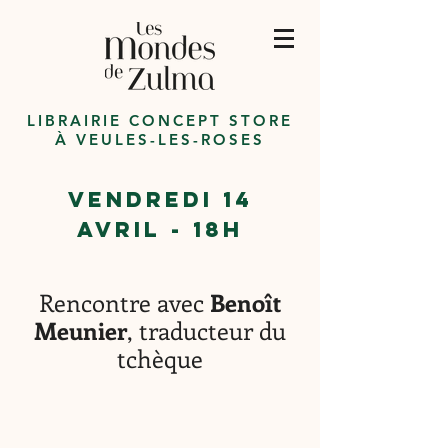
LIBRAIRIE CONCEPT STORE
À VEULES-LES-ROSES
VENDREDI 14
avril
- 1
8h
Rencontr
e ave
c
Beno
ît
Meunier
, traducteur du
tchèque