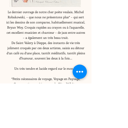
Le dernier ouvrage de notre cher poète veulais, Michel
Robakowski, – que nous ne présentons plus* – qui sert
ici les dessins de son comparse, habituellement musical,
Bryan Woy. Croquis rapides au crayon ou à l’aquarelle,
cet excellent musicien et chanteur – de jazz entre autres
– a également un très beau trait.
De Saint Valery à Dieppe, des instants de vie très
joliment croqués par ces deux artistes, saisis au détour
d’un café ou d’une place, tantôt méditatifs, tantôt pleins
d’humour, souvent les deux à la fois...
Un très tendre et lucide regard sur le monde.
*Petits nécessaires de voyage, Voyage en Paysage,
Conversations poétiques sur la Côte d’Albâtre
AUX MONDES
DE ZULMA
1, rue Gabriel Marty - 76980 Veules-les-Roses
Abonnez-vous à notre newsletter •