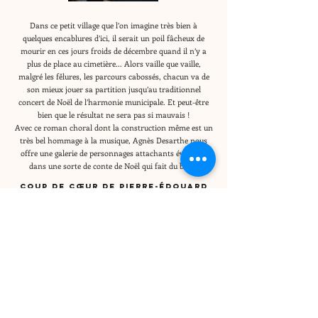
Dans ce petit village que l’on imagine très bien à
quelques encablures d’ici, il serait un poil fâcheux de
mourir en ces jours froids de décembre quand il n’y a
plus de place au cimetière... Alors vaille que vaille,
malgré les fêlures, les parcours cabossés, chacun va de
son mieux jouer sa partition jusqu’au traditionnel
concert de Noël de l’harmonie municipale. Et peut-être
bien que le résultat ne sera pas si mauvais !
Avec ce roman choral dont la construction même est un
très bel hommage à la musique, Agnès Desarthe nous
offre une galerie de personnages attachants évoluant
dans une sorte de conte de Noël qui fait du bien !
COUP DE CŒUR DE PIERRE-ÉDOUARD
1, rue Gabriel Marty - 76980 Veules-les-Roses
Abonnez-vous à notre newsletter •
Restez informé