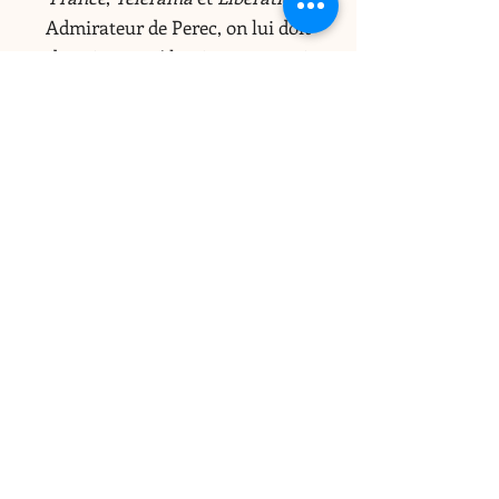
Admirateur de Perec, on lui doit
d’avoir trouvé l’unique « e » qui
s’était glissé par erreur dans une
réédition de La Disparition. Il a écrit
plusieurs ouvrages dont un essai, Les
Zeugmes au plat (Mille et une nuits,
2011) préfacé par Hervé Le Tellier.
Parfois l’homme
est son
premier
roman
.
Le roman hil
arant de Sébastien Bailly
est dans la sélection du club de lecture
sur le thème de l’humour. La réunion du
club aura lieu le
23 février 2024 à 17h30
(exceptionnellement à la librairie) et
Sébastien Bailly nous fait le grand
plaisir de venir ensuite nous parler de