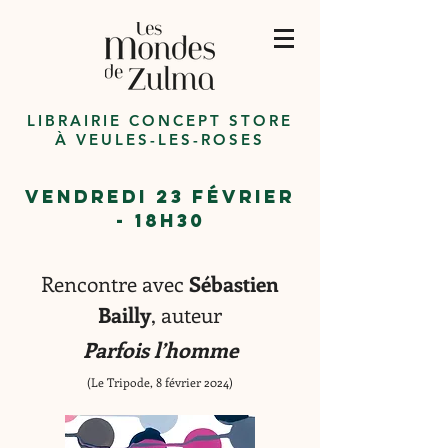
LIBRAIRIE CONCEPT STORE
À VEULES-LES-ROSES
vendredi 23 FéVRI
ER
- 18h30
Rencontre avec
Séba
stien
Bailly
, auteur
Pa
rfo
is l’homme
(Le Tripode, 8 février 2024)